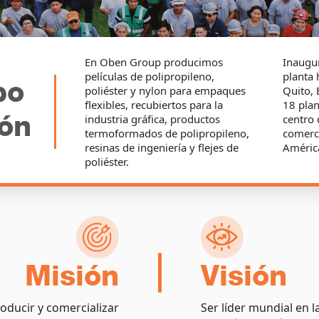
En Oben Group producimos
Inaugu
películas de polipropileno,
planta
po
poliéster y nylon para empaques
Quito,
flexibles, recubiertos para la
18 plan
ión
industria gráfica, productos
centro 
termoformados de polipropileno,
comerci
resinas de ingeniería y flejes de
Améric
poliéster.
Misión
Visión
roducir y comercializar
Ser líder mundial en 