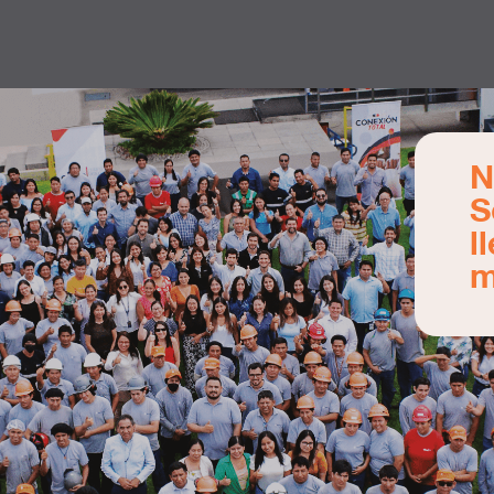
N
S
l
m