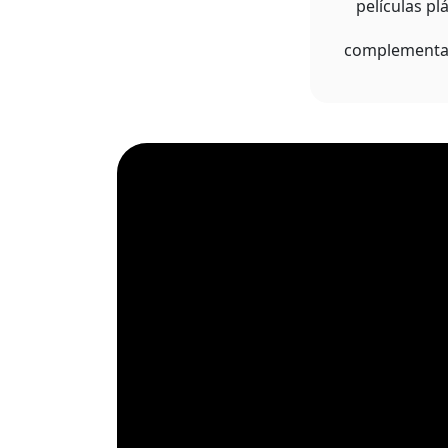
películas p
complementa