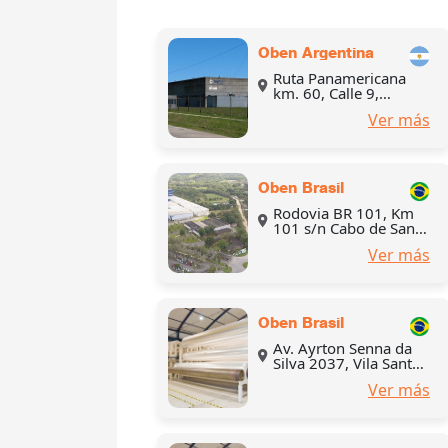
Oben Argentina
Ruta Panamericana
km. 60, Calle 9,
Esquina 23, Parque
Ver más
Industrial Pilar, partido
de Pilar, provincia de
Buenos Aires,
Argentina
Oben Brasil
Rodovia BR 101, Km
101 s/n Cabo de Santo
Agostinho, Brasil
Ver más
Oben Brasil
Av. Ayrton Senna da
Silva 2037, Vila Santa
Cecilia, Mauá, São
Ver más
Paulo, Brasil