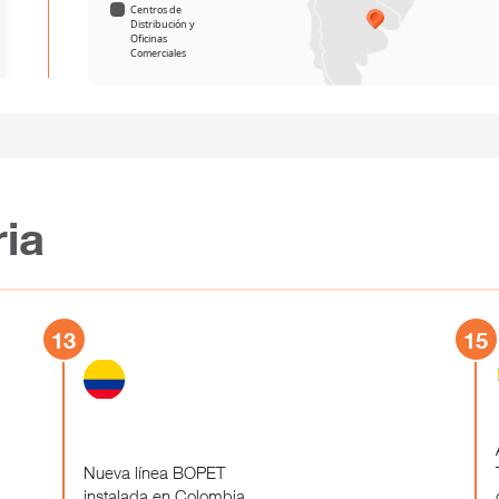
Centros de
Distribución y
Oficinas
Comerciales
ria
13
15
Nueva línea BOPET
instalada en Colombia.