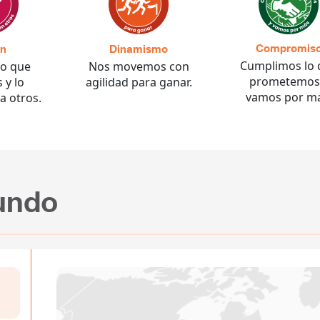
Compromis
ón
Dinamismo
Cumplimos lo 
o que
Nos movemos con
prometemos
 y lo
agilidad para ganar.
vamos por má
a otros.
undo