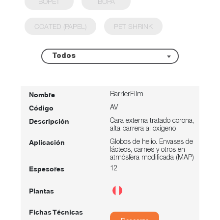
BOPET
BOPA
COATED (PAPEL)
PET SHRINK
Todos
BarrierFilm
AV
Cara externa tratado corona,
alta barrera al oxígeno
Globos de helio. Envases de
lácteos, carnes y otros en
atmósfera modificada (MAP)
12