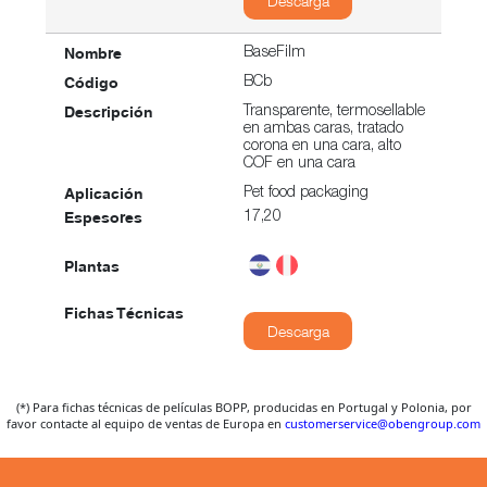
Descarga
BaseFilm
BCb
Transparente, termosellable
en ambas caras, tratado
corona en una cara, alto
COF en una cara
Pet food packaging
17,20
Descarga
BaseFilm
(*) Para fichas técnicas de películas BOPP, producidas en Portugal y Polonia, por
BC
favor contacte al equipo de ventas de Europa en
customerservice@obengroup.com
Transparente, termosellable
en ambas caras, tratado
corona en una cara, base