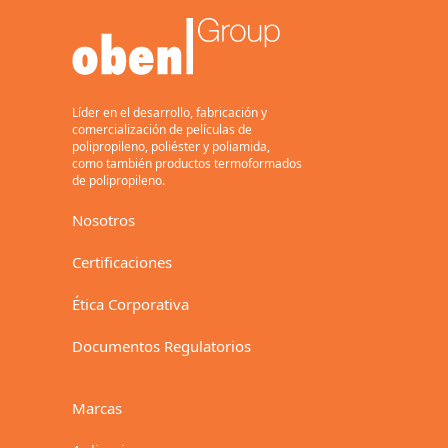
para metalizado.
Uso general, empaque
flexible.
15,17
Líder en el desarrollo, fabricación y
comercialización de películas de
polipropileno, poliéster y poliamida,
como también productos termoformados
Descarga
de polipropileno.
Nosotros
BaseFilm
BE
Certificaciones
Transparente, tratado
corona en una cara
Ética Corporativa
Película base para
metalizado, etiquetas
Documentos Regulatorios
46
Marcas