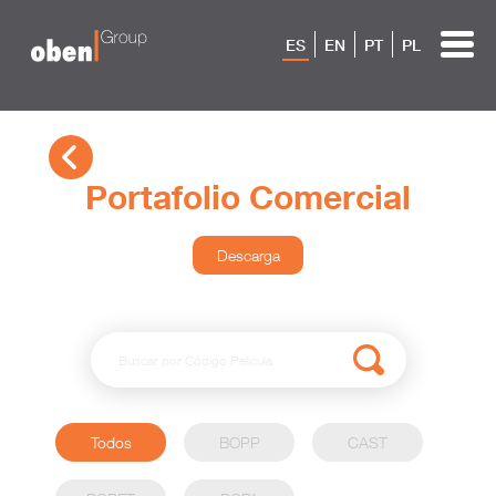
ES
EN
PT
PL
Portafolio Comercial
Descarga
Todos
BOPP
CAST