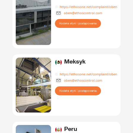
https://ethosone.net/complaint/oben
oben@ethoscontrol.com
Kodeks etyki i postępowania
Meksyk
https://ethosone.net/complaint/oben
oben@ethoscontrol.com
Kodeks etyki i postępowania
Peru