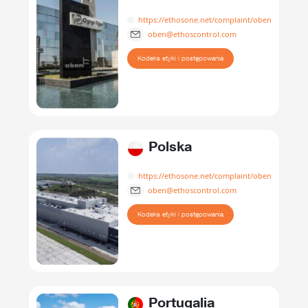
https://ethosone.net/complaint/oben
oben@ethoscontrol.com
Kodeks etyki i postępowania
Polska
https://ethosone.net/complaint/oben
oben@ethoscontrol.com
Kodeks etyki i postępowania
Portugalia