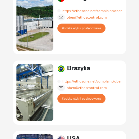
https://ethosone.net/complaint/oben
oben@ethoscontrol.com
Kodeks etyki i postępowania
Brazylia
https://ethosone.net/complaint/oben
oben@ethoscontrol.com
Kodeks etyki i postępowania
USA