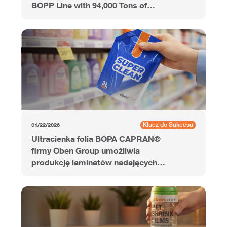
BOPP Line with 94,000 Tons of
Annual Capacity
Klucz do Sukcesu
01/22/2026
Ultracienka folia BOPA CAPRAN®
firmy Oben Group umożliwia
produkcję laminatów nadających
się do recyklingu w strumieniu PE