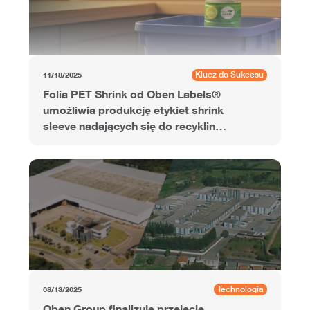
Klucz do Sukcesu
11/18/2025
Folia PET Shrink od Oben Labels®
umożliwia produkcję etykiet shrink
sleeve nadających się do recyklingu
dla napojów energetycznych
Technologia
08/13/2025
Oben Group finalizuje przejęcie