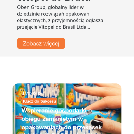
Oben Group, globalny lider w
dziedzinie rozwiązań opakowań
elastycznych, z przyjemnością ogłasza
przejęcie Vitopel do Brasil Ltda...
Zobacz więcej
07/02/2026
Klucz do Sukcesu
0
Wspieranie gospodarki o
obiegu zamkniętym w
B
opakowaniach do przekąsek
S