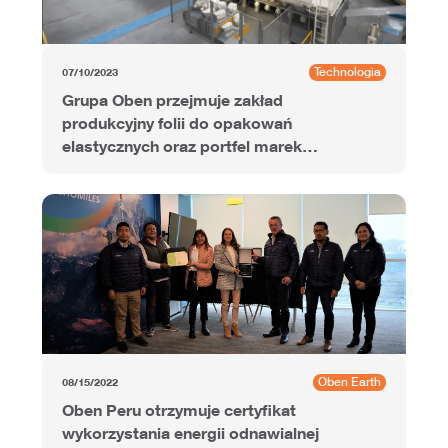
Technologia
07/10/2023
Grupa Oben przejmuje zakład
produkcyjny folii do opakowań
elastycznych oraz portfel marek
KristaFilms od Grupo Agusa w
Meksyku
Oben Earth
08/15/2022
Oben Peru otrzymuje certyfikat
wykorzystania energii odnawialnej