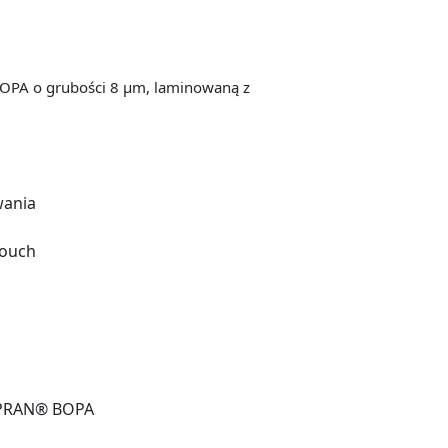
BOPA o grubości 8 μm, laminowaną z
wania
pouch
CAPRAN® BOPA