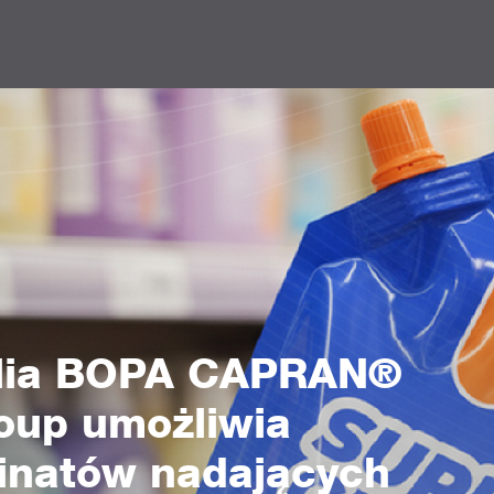
folia BOPA CAPRAN®
oup umożliwia
inatów nadających