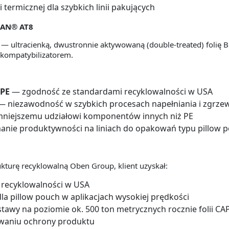
termicznej dla szybkich linii pakujących
RAN® AT8
ultracienką, dwustronnie aktywowaną (double-treated) folię 
kompatybilizatorem.
 PE
— zgodność ze standardami recyklowalności w USA
 niezawodność w szybkich procesach napełniania i zgrze
mniejszemu udziałowi komponentów innych niż PE
nie produktywności na liniach do opakowań typu pillow 
kturę recyklowalną Oben Group, klient uzyskał:
recyklowalności w USA
dla pillow pouch w aplikacjach wysokiej prędkości
wy na poziomie ok. 500 ton metrycznych rocznie folii 
owaniu ochrony produktu