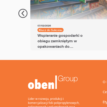
07/02/2026
Klucz do Sukcesu
Wspieranie gospodarki o
obiegu zamkniętym w
opakowaniach do
przekąsek dzięki folii
BOPP z dodatkiem PCR
O 
Ce
Lider w rozwoju, produkcji i
Et
komercjalizacji folii polipropylenowych,
poliestrowych i poliamidowych oraz