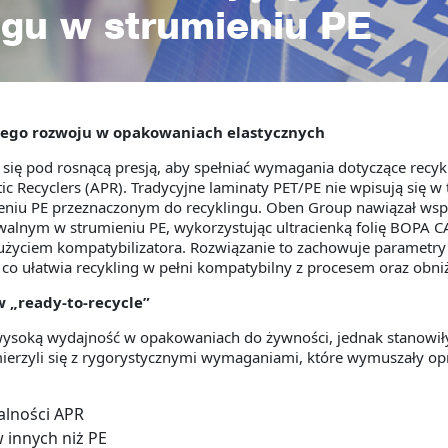
ngu w strumieniu PE
ego rozwoju w opakowaniach elastycznych
się pod rosnącą presją, aby spełniać wymagania dotyczące recy
stic Recyclers (APR). Tradycyjne laminaty PET/PE nie wpisują się w
ieniu PE przeznaczonym do recyklingu. Oben Group nawiązał ws
lowalnym w strumieniu PE, wykorzystując ultracienką folię BOP
yciem kompatybilizatora. Rozwiązanie to zachowuje parametry 
 co ułatwia recykling w pełni kompatybilny z procesem oraz obni
 „ready-to-recycle”
 wysoką wydajność w opakowaniach do żywności, jednak stanowił
 mierzyli się z rygorystycznymi wymaganiami, które wymuszały o
alności APR
 innych niż PE