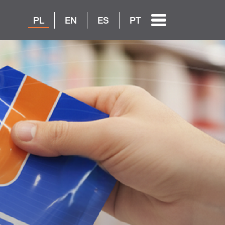
PL
EN
ES
PT