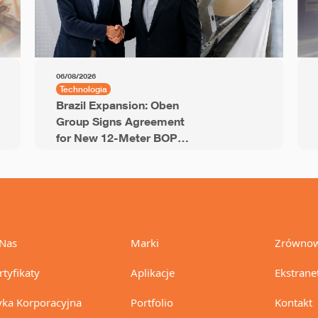
06/08/2026
Technologia
Brazil Expansion: Oben
Group Signs Agreement
for New 12-Meter BOPP
Line with 94,000 Tons of
Annual Capacity
Nas
Marki
Zrównow
rtyfikaty
Aplikacje
Ekstrane
yka Korporacyjna
Portfolio
Kontakt