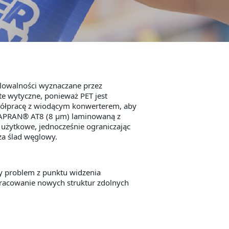
klowalności wyznaczane przez
 te wytyczne, ponieważ PET jest
półpracę z wiodącym konwerterem, aby
A CAPRAN® AT8 (8 μm) laminowaną z
użytkowe, jednocześnie ograniczając
ża ślad węglowy.
y problem z punktu widzenia
pracowanie nowych struktur zdolnych