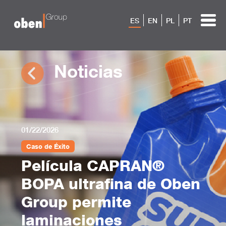
ES
EN
PL
PT
Noticias
01/22/2026
Caso de Éxito
Película CAPRAN®
BOPA ultrafina de Oben
Group permite
laminaciones