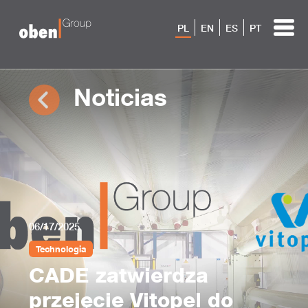
PL
EN
ES
PT
Noticias
06/17/2025
Technologia
CADE zatwierdza
przejęcie Vitopel do