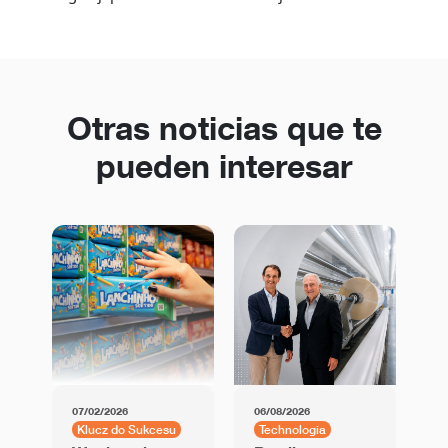
Otras noticias que te
pueden interesar
07/02/2026
06/08/2026
01
Klucz do Sukcesu
Technologia
K