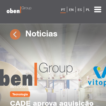
PT
EN
ES
PL
Noticias
06/17/2025
Tecnologia
CADE aprova aquisição