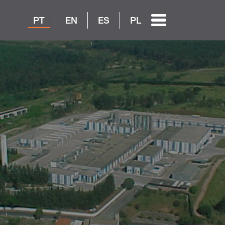
PT
EN
ES
PL