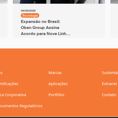
06/08/2026
Tecnologia
Expansão no Brasil:
Oben Group Assina
Acordo para Nova Linha
de BOPP de 12 Metros
com Capacidade Anual
de 94 mil Toneladas
s
Marcas
Sustenta
rtificações
Aplicações
Extranet
ica Corporativa
Portfólio
Contato
cumentos Regulatórios