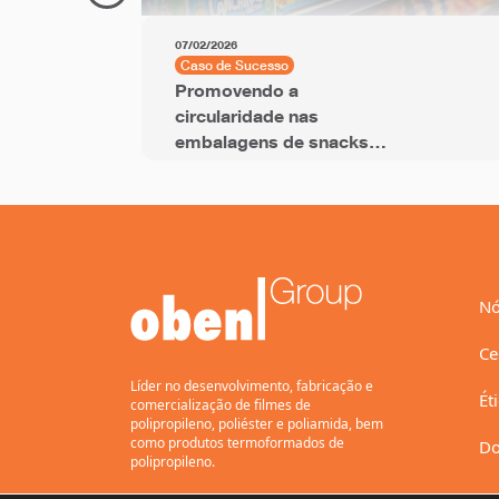
07/02/2026
Caso de Sucesso
Promovendo a
circularidade nas
embalagens de snacks
com filme BOPP com
PCR
Nó
Ce
Líder no desenvolvimento, fabricação e
Ét
comercialização de filmes de
polipropileno, poliéster e poliamida, bem
como produtos termoformados de
Do
polipropileno.