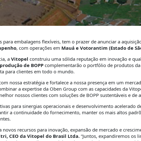
es para embalagens flexíveis, tem o prazer de anunciar a aquisiç
empenho
, com operações em
Mauá e Votorantim (Estado de Sã
ia, a
Vitopel
construiu uma sólida reputação em inovação e qua
e produção de BOPP
complementarão o portfólio de produtos da
ta para clientes em todo o mundo.
 com nossa estratégia e fortalece a nossa presença em um mercad
combinar a expertise da Oben Group com as capacidades da Vitop
melhor nossos clientes com soluções de BOPP sustentáveis e de al
ativas para sinergias operacionais e desenvolvimento acelerado d
antir a continuidade do fornecimento, manter os mais altos padrõ
ntes.
 novos recursos para inovação, expansão de mercado e crescime
tri, CEO da Vitopel do Brasil Ltda.
“Juntos, expandiremos os l