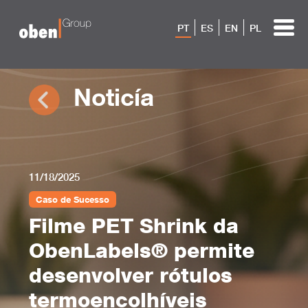
PT
ES
EN
PL
Noticía
11/18/2025
Caso de Sucesso
Filme PET Shrink da
ObenLabels® permite
desenvolver rótulos
termoencolhíveis