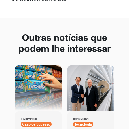
Outras notícias que
podem lhe interessar
07/02/2026
06/08/2026
01
Caso de Sucesso
Tecnologia
C