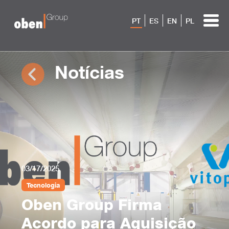
PT
ES
EN
PL
Notícias
03/17/2025
Tecnologia
Oben Group Firma
Acordo para Aquisição