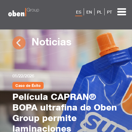
ES
EN
PL
PT
Noticias
01/22/2026
Caso de Éxito
Película CAPRAN®
BOPA ultrafina de Oben
Group permite
laminaciones