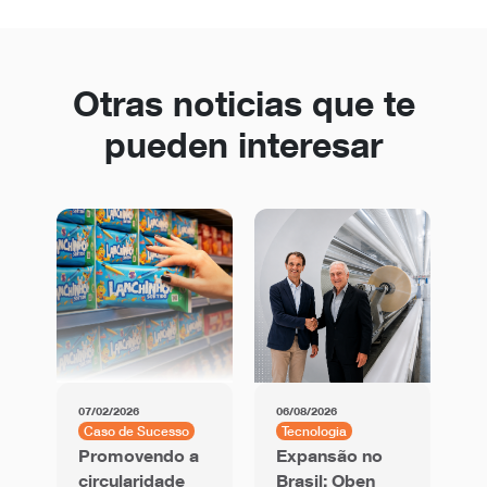
Otras noticias que te
pueden interesar
07/02/2026
06/08/2026
01
Caso de Sucesso
Tecnologia
C
Promovendo a
Expansão no
F
circularidade
Brasil: Oben