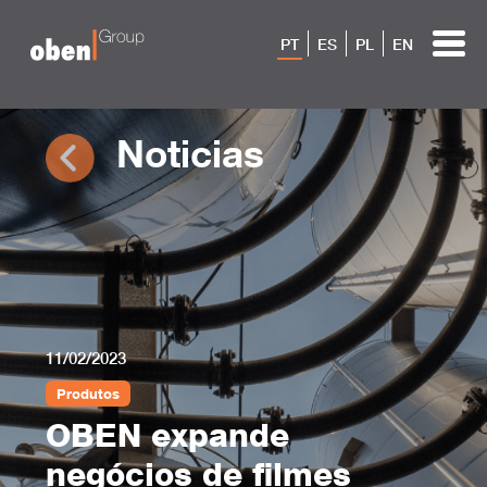
PT
ES
PL
EN
Noticias
11/02/2023
Produtos
OBEN expande
negócios de filmes