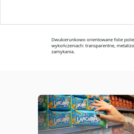
Terphane
Dwukierunkowo orientowane folie polies
wykończeniach: transparentne, metaliz
zamykania.