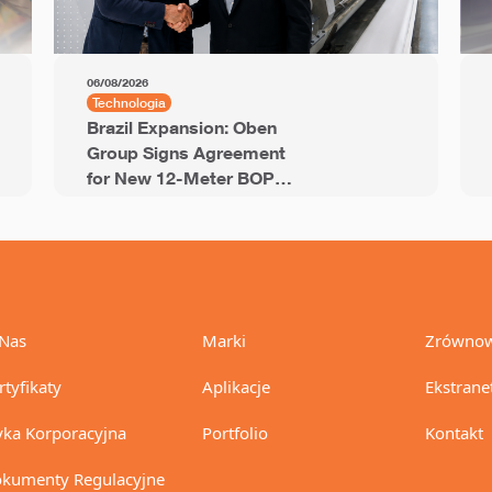
06/08/2026
Technologia
Brazil Expansion: Oben
Group Signs Agreement
for New 12-Meter BOPP
Line with 94,000 Tons of
Annual Capacity
Nas
Marki
Zrównow
rtyfikaty
Aplikacje
Ekstrane
yka Korporacyjna
Portfolio
Kontakt
kumenty Regulacyjne