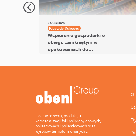
07/02/2026
Klucz do Sukcesu
Wspieranie gospodarki o
obiegu zamkniętym w
opakowaniach do
przekąsek dzięki folii
BOPP z dodatkiem PCR
O 
Ce
Lider w rozwoju, produkcji i
Et
komercjalizacji folii polipropylenowych,
poliestrowych i poliamidowych oraz
wyrobów termoformowanych z
Do