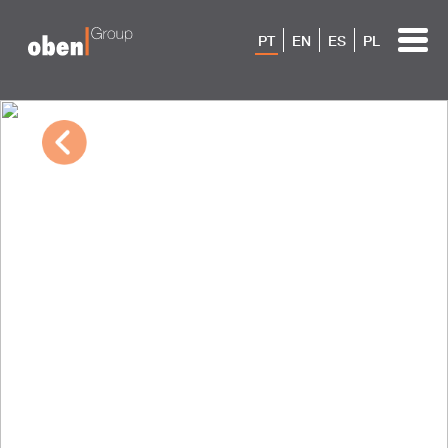
PT
EN
ES
PL
04/20/2026