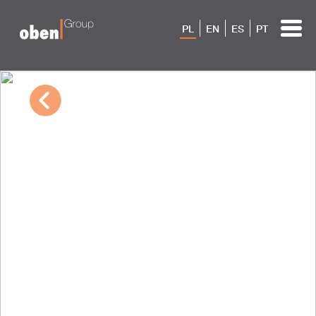
PL
EN
ES
PT
04/20/2026